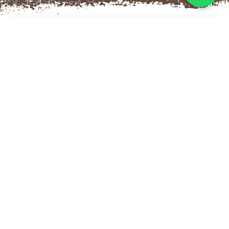
CAMPING DANS LE RUB
AL KHALI
2 JOURS, 1 NUIT
Le voyage commencera à 10h30 de Salalah,
puis nous traverserons les canyons des
montagnes du Dhofar jusqu’à 800 mètres entre
les magnifiques arbres aux branches
verdoyantes. Après quoi, nous nous arrêterons
à Thumrait pour faire le plein et prendre un peu