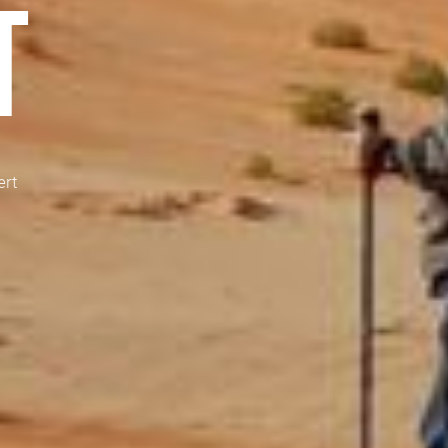
T
ert